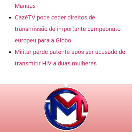
Manaus
CazéTV pode ceder direitos de
transmissão de importante campeonato
europeu para a Globo
Militar perde patente após ser acusado de
transmitir HIV a duas mulheres