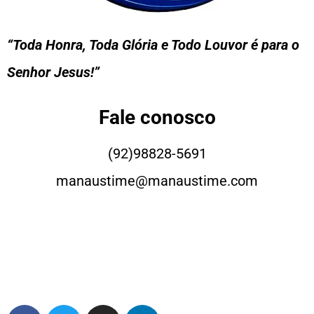
“Toda Honra, Toda Glória e Todo Louvor é para o
Senhor Jesus!”
Fale conosco
(92)98828-5691
manaustime@manaustime.com
Portal Manaustime® ©Copyright 2026 –
Todos os Direitos Reservados –
Política de
privacidade