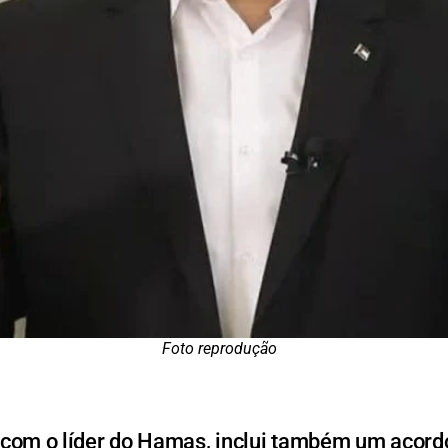
Foto reprodução
 com o líder do Hamas, inclui também um acordo 