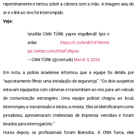
repentinamente e tentou cobrir a câmera com a mão. A imagem saiu do
ar e o link ao vivo foi interrompido.
Veja:
İsrail'de CNN TÜRK yayını engellendi! İşte o
anlar
https://t.co/kmN7cFWAmc
pic.twitter.com/0fxsFUNpox
— CNN TÜRK (@cnnturk)
March 3, 2026
Em nota, a polícia israelense informou que a equipe foi detida por
“supostamente filmar uma instalação de segurança”. “Os dois suspeitos
estavam equipados com câmeras e transmitiam ao vivo para um veículo
de comunicação estrangeiro. Uma equipe policial chegou ao local,
interrompeu a transmissão e iniciou a revista. Eles se identificaram como
jornalistas, apresentaram credenciais de imprensa vencidas e foram
levados para interrogatório.”
Horas depois, os profissionais foram liberados. À CNN Turca, eles