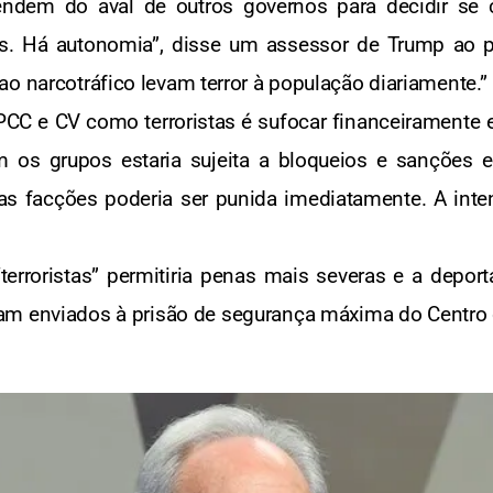
ndem do aval de outros governos para decidir se c
as. Há autonomia”, disse um assessor de Trump ao p
o narcotráfico levam terror à população diariamente.”
 PCC e CV como terroristas é sufocar financeiramente
 os grupos estaria sujeita a bloqueios e sanções 
as facções poderia ser punida imediatamente. A inten
erroristas” permitiria penas mais severas e a depor
iam enviados à prisão de segurança máxima do Centro