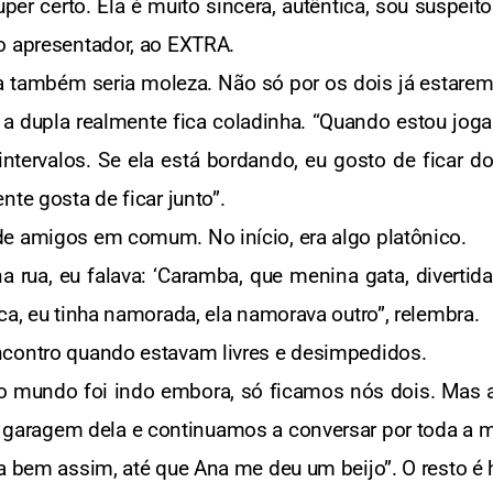
super certo. Ela é muito sincera, autêntica, sou suspei
o apresentador, ao EXTRA.
la também seria moleza. Não só por os dois já estare
 a dupla realmente fica coladinha. “Quando estou joga
tervalos. Se ela está bordando, eu gosto de ficar do
nte gosta de ficar junto”.
e amigos em comum. No início, era algo platônico.
 rua, eu falava: ‘Caramba, que menina gata, divertida,
ca, eu tinha namorada, ela namorava outro”, relembra.
ncontro quando estavam livres e desimpedidos.
 mundo foi indo embora, só ficamos nós dois. Mas a
 garagem dela e continuamos a conversar por toda a 
a bem assim, até que Ana me deu um beijo”. O resto é h