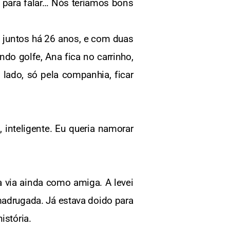
to para falar… Nós teríamos bons
m juntos há 26 anos, e com duas
ndo golfe, Ana fica no carrinho,
 lado, só pela companhia, ficar
 inteligente. Eu queria namorar
 via ainda como amiga. A levei
madrugada. Já estava doido para
istória.