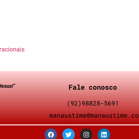
racionais
Fale conosco
Jesus!”
(92)98828-5691
manaustime@manaustime.co