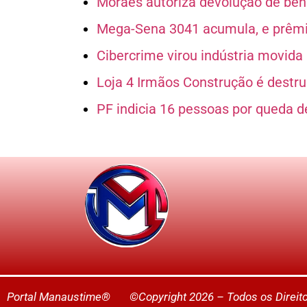
Moraes autoriza devolução de bens
Mega-Sena 3041 acumula, e prêmio
Cibercrime virou indústria movida p
Loja 4 Irmãos Construção é destruí
PF indicia 16 pessoas por queda d
Portal Manaustime® ©Copyright 2026 – Todos os Direi