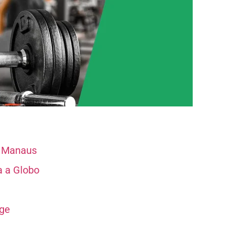
m Manaus
a a Globo
dge