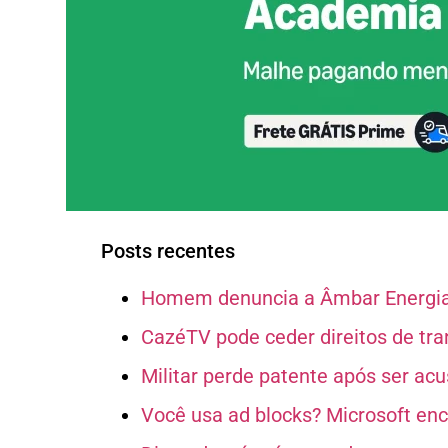
Posts recentes
Homem denuncia a Âmbar Energia 
CazéTV pode ceder direitos de tr
Militar perde patente após ser ac
Você usa ad blocks? Microsoft en