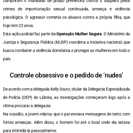
cumpriram o mandado de prisão preventiva contra o suspeito pelos
crimes de importunação sexual continuada, ameaça e violência
psicológica. O agressor cometia os abusos contra a própria filha, que
hoje tem 22 anos.
Esta ação policial faz parte da
Operação Mulher Segura
. O Ministério da
Justiça e Segurança Pública (MJSP) coordena a iniciativa nacional, que
busca combater a violência doméstica e proteger as mulheres em todo o
país.
Controle obsessivo e o pedido de ‘nudes’
De acordo com a delegada Kelly Souto, titular da Delegacia Especializada
de Polícia (DEP) de Lábrea, as investigações começaram logo após a
vítima procurar a delegacia.
Na ocasião, a jovem relatou que o pai enviava mensagens de texto com
fortes ameaças. Além disso, o homem foi até o local onde ela estava
para intimidá-la pessoalmente.