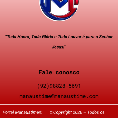
“Toda Honra, Toda Glória e Todo Louvor é para o Senhor
Jesus!”
Fale conosco
(92)98828-5691
manaustime@manaustime.com
Portal Manaustime® ©Copyright 2026 – Todos os