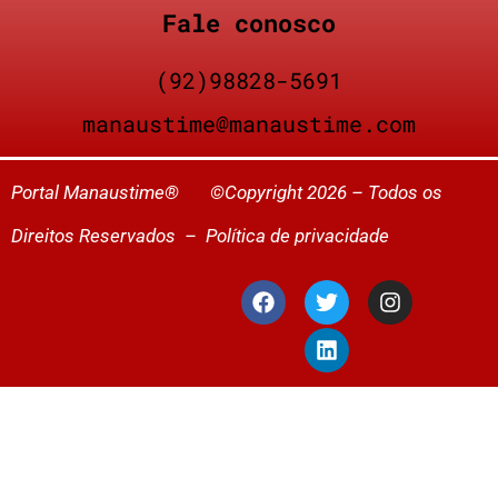
Fale conosco
(92)98828-5691
manaustime@manaustime.com
Portal Manaustime® ©Copyright 2026 – Todos os
Direitos Reservados –
Política de privacidade