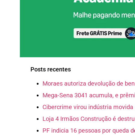
Posts recentes
Moraes autoriza devolução de bens
Mega-Sena 3041 acumula, e prêmio
Cibercrime virou indústria movida p
Loja 4 Irmãos Construção é destruí
PF indicia 16 pessoas por queda d