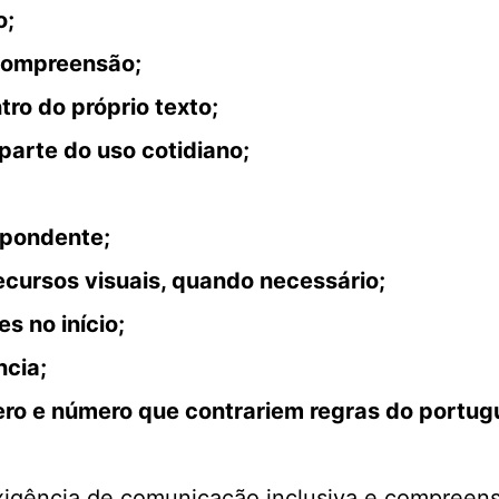
o;
 compreensão;
tro do próprio texto;
parte do uso cotidiano;
spondente;
recursos visuais, quando necessário;
s no início;
ncia;
ero e número que contrariem regras do portug
gência de comunicação inclusiva e compreensív