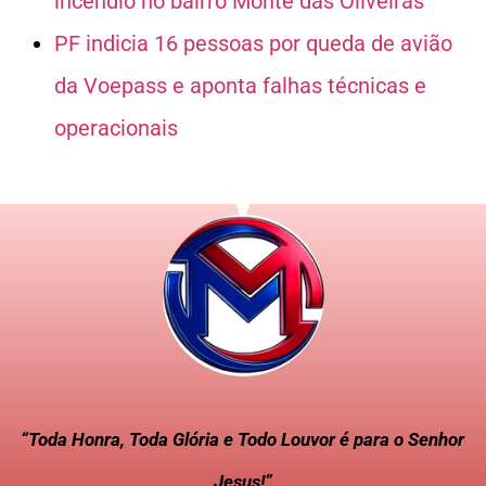
incêndio no bairro Monte das Oliveiras
PF indicia 16 pessoas por queda de avião
da Voepass e aponta falhas técnicas e
operacionais
“Toda Honra, Toda Glória e Todo Louvor é para o Senhor
Jesus!”