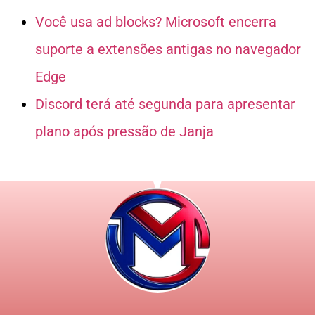
Você usa ad blocks? Microsoft encerra
suporte a extensões antigas no navegador
Edge
Discord terá até segunda para apresentar
plano após pressão de Janja