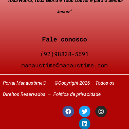
“Toda Honra, Toda Glória e Todo Louvor é para o Senhor
Jesus!”
Fale conosco
(92)98828-5691
manaustime@manaustime.com
Portal Manaustime® ©Copyright 2026 – Todos os
Direitos Reservados –
Política de privacidade