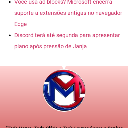
Você usa ad blocks? Microsoft encerra
suporte a extensões antigas no navegador
Edge
Discord terá até segunda para apresentar
plano após pressão de Janja