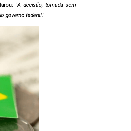
arou: “
A decisão, tomada sem
rio governo federal
.”