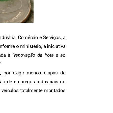
dústria, Comércio e Serviços, a
orme o ministério, a iniciativa
ada à “
renovação da frota e ao
.”
, por exigir menos etapas de
ão de empregos industriais no
s veículos totalmente montados