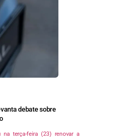
evanta debate sobre
vo
u na terça-feira (23) renovar a