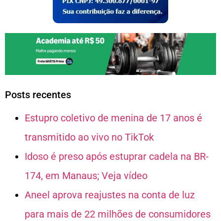
Posts recentes
Estupro coletivo de menina de 17 anos é
transmitido ao vivo no TikTok
Idoso é preso após estuprar cadela na BR-
174, em Manaus; Veja vídeo
Aneel aprova reajustes na conta de luz
para mais de 22 milhões de consumidores