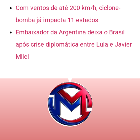
Com ventos de até 200 km/h, ciclone-
bomba já impacta 11 estados
Embaixador da Argentina deixa o Brasil
após crise diplomática entre Lula e Javier
Milei