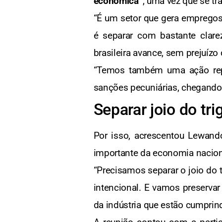
econômica”
, uma vez que se tr
“É um setor que gera empregos
é separar com bastante clare
brasileira avance, sem prejuízo
“Temos também uma ação repre
sanções pecuniárias, chegand
Separar joio do tri
Por isso, acrescentou Lewand
importante da economia nacion
“Precisamos separar o joio do 
intencional. E vamos preserva
da indústria que estão cumprin