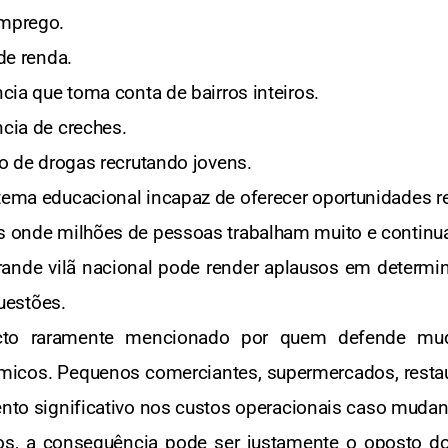
emprego.
 de renda.
ncia que toma conta de bairros inteiros.
ncia de creches.
ico de drogas recrutando jovens.
stema educacional incapaz de oferecer oportunidades r
ís onde milhões de pessoas trabalham muito e contin
rande vilã nacional pode render aplausos em determi
uestões.
cto raramente mencionado por quem defende muda
micos. Pequenos comerciantes, supermercados, restau
ento significativo nos custos operacionais caso mud
os, a consequência pode ser justamente o oposto d