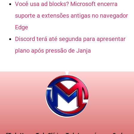
Você usa ad blocks? Microsoft encerra
suporte a extensões antigas no navegador
Edge
Discord terá até segunda para apresentar
plano após pressão de Janja