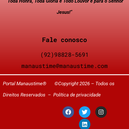
“Toda Honra, Toda Glória e Todo Louvor é para o Senhor
Jesus!”
Fale conosco
(92)98828-5691
manaustime@manaustime.com
Portal Manaustime® ©Copyright 2026 – Todos os
Direitos Reservados –
Política de privacidade