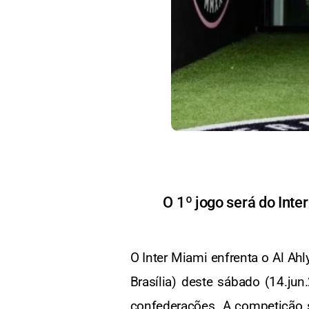
O 1º jogo será do Inte
O Inter Miami enfrenta o Al Ah
Brasília) deste sábado (14.ju
confederações. A competição s