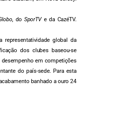
Globo
, do
SporTV
e da CazéTV.
representatividade global da
ificação dos clubes baseou-se
 no desempenho em competições
tante do país-sede. Para esta
om acabamento banhado a ouro 24