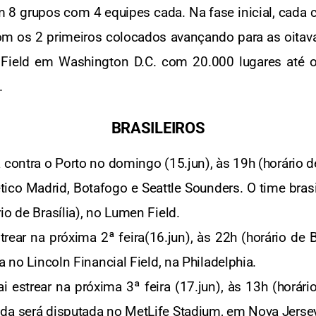
 8 grupos com 4 equipes cada. Na fase inicial, cada c
om os 2 primeiros colocados avançando para as oitava
i Field em Washington D.C. com 20.000 lugares até
.
BRASILEIROS
 contra o Porto no domingo (15.jun), às 19h (horário d
co Madrid, Botafogo e Seattle Sounders. O time brasil
io de Brasília), no Lumen Field.
ear na próxima 2ª feira(16.jun), às 22h (horário de B
a no Lincoln Financial Field, na Philadelphia.
 estrear na próxima 3ª feira (17.jun), às 13h (horário
da será disputada no MetLife Stadium, em Nova Jersey