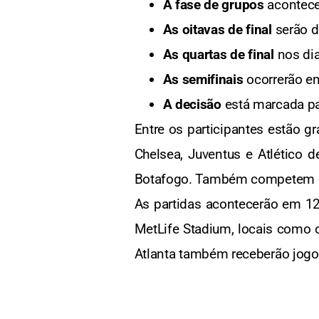
A fase de grupos
acontece
As oitavas de final
serão di
As quartas de final
nos dia
As semifinais
ocorrerão em
A decisão
está marcada par
Entre os participantes estão 
Chelsea, Juventus e Atlético 
Botafogo. Também competem equ
As partidas acontecerão em 12
MetLife Stadium, locais como
Atlanta também receberão jogos