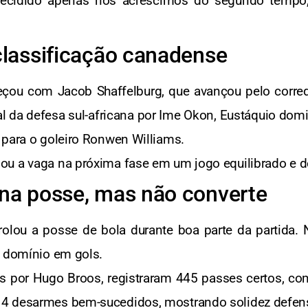
 decidido apenas nos acréscimos do segundo tempo
classificação canadense
çou com Jacob Shaffelburg, que avançou pelo corredor
l da defesa sul-africana por Ime Okon, Eustáquio domi
 para o goleiro Ronwen Williams.
u a vaga na próxima fase em um jogo equilibrado e d
ina posse, mas não converte
trolou a posse de bola durante boa parte da partida.
o domínio em gols.
 por Hugo Broos, registraram 445 passes certos, com
4 desarmes bem-sucedidos, mostrando solidez defens