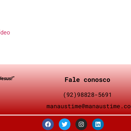
ídeo
Fale conosco
Jesus!”
(92)98828-5691
manaustime@manaustime.co