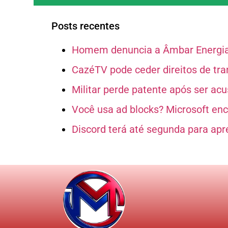
Posts recentes
Homem denuncia a Âmbar Energia 
CazéTV pode ceder direitos de tr
Militar perde patente após ser ac
Você usa ad blocks? Microsoft en
Discord terá até segunda para apr