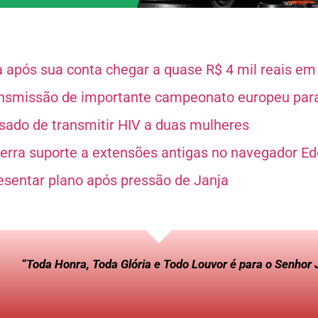
após sua conta chegar a quase R$ 4 mil reais e
ansmissão de importante campeonato europeu par
usado de transmitir HIV a duas mulheres
cerra suporte a extensões antigas no navegador E
esentar plano após pressão de Janja
“Toda Honra, Toda Glória e Todo Louvor é para o Senhor 