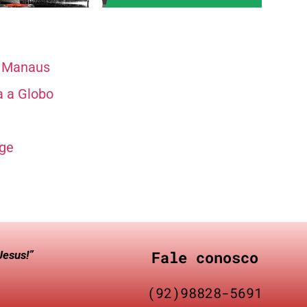
m Manaus
a a Globo
dge
Fale conosco
Jesus!”
(92)98828-5691