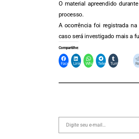
O material apreendido durante
processo.
A ocorrência foi registrada n
caso será investigado mais a f
Compartilhe:
Facebook
LinkedIn
WhatsApp
Telegram
Tumblr
Mastodo
Re