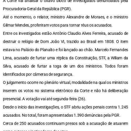
A Corte vai analisar o oitavo bloco de investigados denunciados pela
Procuradoria-Geral da República (PGR).
Até o momento, o relator, ministro Alexandre de Moraes, e o ministro
Gilmar Mendes, proferiram votos para tornar réus os acusados.
Entre os investigados estão Antônio Claudio Alves Ferreira, acusado de
destruir o relógio de Dom João VI, trazido ao Brasil em 1808. O item
estava no Palácio do Planalto e foi lançado ao chão. Marcelo Fernandes
Lima, acusado de furtar uma réplica da Constituição, STF, a Wiliam da
Silva, acusado de furtar a toga de um dos ministros. Todos foram
identificados por câmeras de segurança.
O julgamento ocorre no plenário virtual, modalidade na qual os ministros
inserem os votos no sistema eletrônico da Corte e não há deliberação
presencial. A votação vai até segunda-feira (26).
Desde o início das investigações, o STF abriu ações penais contra 1.245
acusados. No total, foram apresentadas 1.390 denúncias pela PGR.
Cerca de 250 acusados continuam presos sob a acusação de atuarem