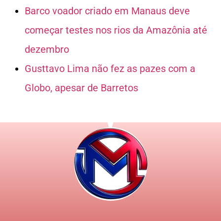
Barco voador criado em Manaus deve
começar testes nos rios da Amazônia até
dezembro
Gusttavo Lima não fez as pazes com a
Globo, apesar de Barretos