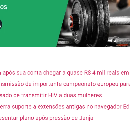
após sua conta chegar a quase R$ 4 mil reais e
ansmissão de importante campeonato europeu par
usado de transmitir HIV a duas mulheres
cerra suporte a extensões antigas no navegador E
esentar plano após pressão de Janja