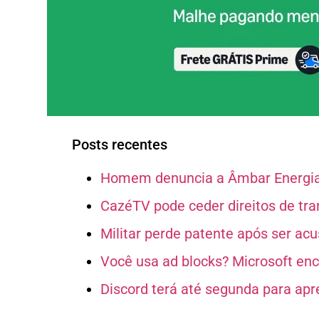
Posts recentes
Homem denuncia a Âmbar Energia 
CazéTV pode ceder direitos de tr
Militar perde patente após ser ac
Você usa ad blocks? Microsoft en
Discord terá até segunda para apr