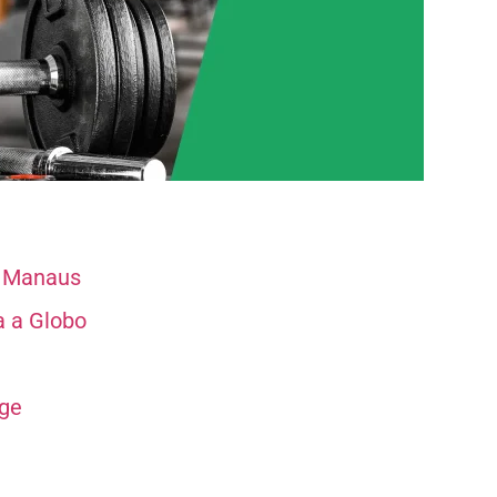
m Manaus
a a Globo
dge