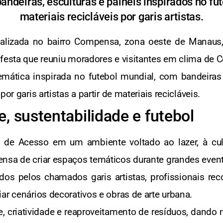
ndeiras, esculturas e painéis inspirados no fu
materiais recicláveis por garis artistas.
calizada no bairro Compensa, zona oeste de Manaus,
 festa que reuniu moradores e visitantes em clima de
ática inspirada no futebol mundial, com bandeiras d
or garis artistas a partir de materiais recicláveis.
, sustentabilidade e futebol
a de Acesso em um ambiente voltado ao lazer, à cul
nsa de criar espaços temáticos durante grandes event
os pelos chamados garis artistas, profissionais reco
ar cenários decorativos e obras de arte urbana.
e, criatividade e reaproveitamento de resíduos, dando n