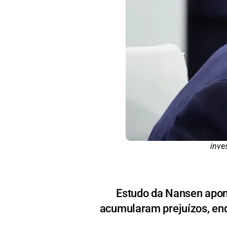
inve
Estudo da Nansen apon
acumularam prejuízos, enq