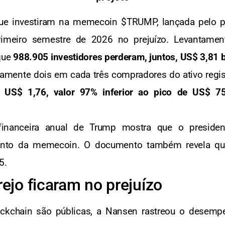
ue investiram na memecoin $TRUMP, lançada pelo pr
imeiro semestre de 2026 no prejuízo. Levantame
que
988.905 investidores perderam, juntos, US$ 3,81 b
amente dois em cada três compradores do ativo regist
 US$ 1,76, valor 97% inferior ao pico de US$ 7
 financeira anual de Trump mostra que o preside
ento da memecoin. O documento também revela qu
5.
rejo ficaram no prejuízo
chain são públicas, a Nansen rastreou o desempen