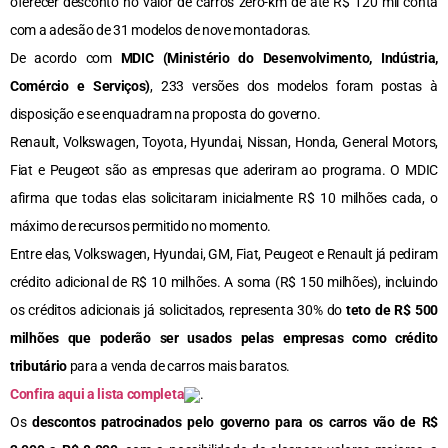
oferecer desconto no valor de carros zero-km de até R$ 120 mil conta
com a adesão de 31 modelos de nove montadoras.
De acordo com
MDIC (Ministério do Desenvolvimento, Indústria,
Comércio e Serviços)
, 233 versões dos modelos foram postas à
disposição e se enquadram na proposta do governo.
Renault, Volkswagen, Toyota, Hyundai, Nissan, Honda, General Motors,
Fiat e Peugeot são as empresas que aderiram ao programa. O MDIC
afirma que todas elas solicitaram inicialmente R$ 10 milhões cada, o
máximo de recursos permitido no momento.
Entre elas, Volkswagen, Hyundai, GM, Fiat, Peugeot e Renault já pediram
crédito adicional de R$ 10 milhões. A soma (R$ 150 milhões), incluindo
os créditos adicionais já solicitados, representa 30% do
teto de R$ 500
milhões que poderão ser usados pelas empresas como crédito
tributário
para a venda de carros mais baratos.
Confira aqui a lista completa
.
Os
descontos patrocinados pelo governo para os carros vão de R$