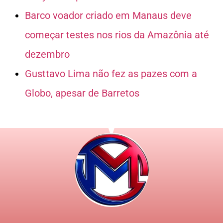
Barco voador criado em Manaus deve
começar testes nos rios da Amazônia até
dezembro
Gusttavo Lima não fez as pazes com a
Globo, apesar de Barretos