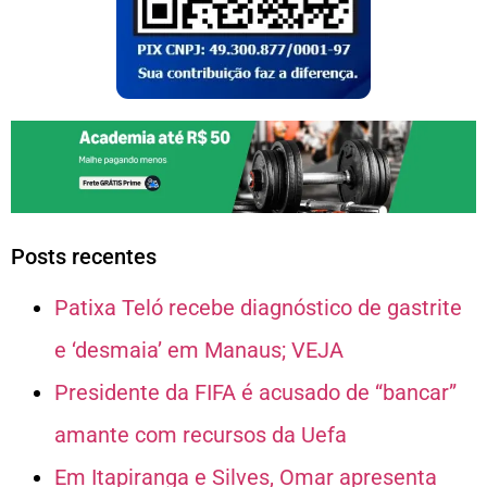
Posts recentes
Patixa Teló recebe diagnóstico de gastrite
e ‘desmaia’ em Manaus; VEJA
Presidente da FIFA é acusado de “bancar”
amante com recursos da Uefa
Em Itapiranga e Silves, Omar apresenta