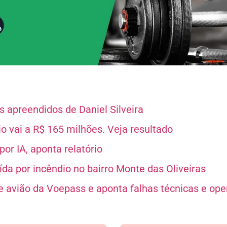
 apreendidos de Daniel Silveira
 vai a R$ 165 milhões. Veja resultado
or IA, aponta relatório
da por incêndio no bairro Monte das Oliveiras
e avião da Voepass e aponta falhas técnicas e ope