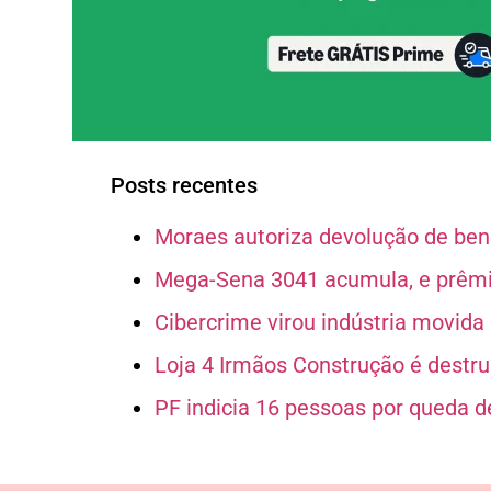
Posts recentes
Moraes autoriza devolução de bens
Mega-Sena 3041 acumula, e prêmio
Cibercrime virou indústria movida p
Loja 4 Irmãos Construção é destruí
PF indicia 16 pessoas por queda d