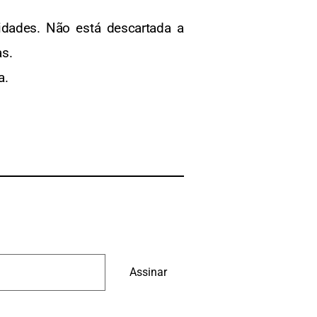
aridades. Não está descartada a
as.
a.
Assinar