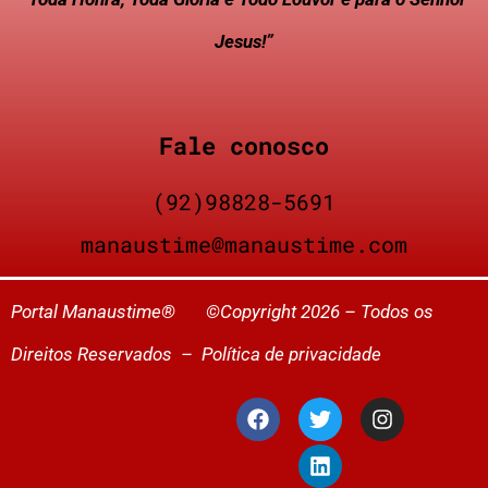
Jesus!”
Fale conosco
(92)98828-5691
manaustime@manaustime.com
Portal Manaustime® ©Copyright 2026 – Todos os
Direitos Reservados –
Política de privacidade