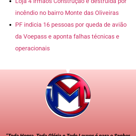
Loja 4 Irmãos Construção é destruída por
incêndio no bairro Monte das Oliveiras
PF indicia 16 pessoas por queda de avião
da Voepass e aponta falhas técnicas e
operacionais
“Toda Honra, Toda Glória e Todo Louvor é para o Senhor