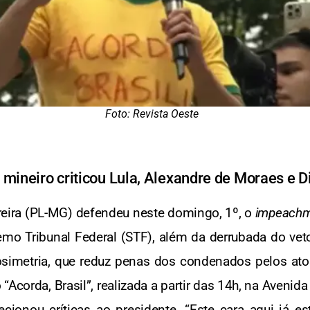
Foto: Revista Oeste
mineiro criticou Lula, Alexandre de Moraes e Di
reira (PL-MG) defendeu neste domingo, 1º, o
impeachm
emo Tribunal Federal (STF), além da derrubada do veto
dosimetria, que reduz penas dos condenados pelos ato
Acorda, Brasil”, realizada a partir das 14h, na Avenida 
ecionou críticas ao presidente. “Este cara aqui já 