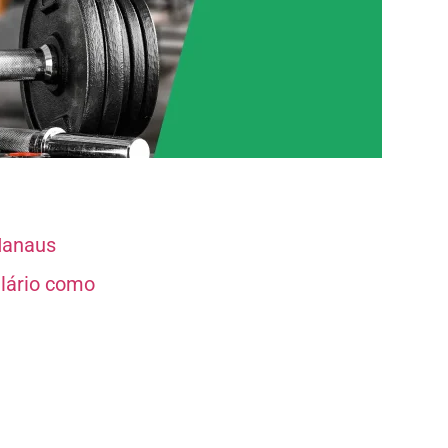
Manaus
alário como