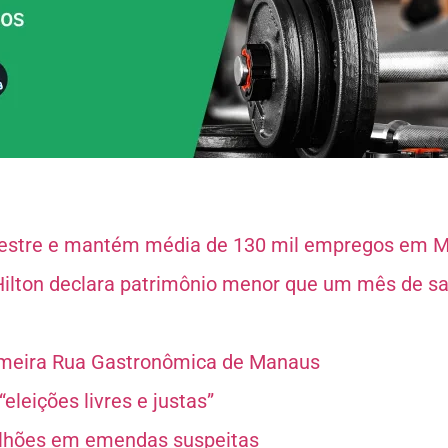
emestre e mantém média de 130 mil empregos em 
a Hilton declara patrimônio menor que um mês de s
imeira Rua Gastronômica de Manaus
eleições livres e justas”
ilhões em emendas suspeitas