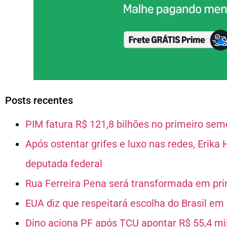
Posts recentes
PIM fatura R$ 121,8 bilhões no primeiro s
Após ostentar grifes e luxo nas redes, Erik
deputada federal
Rua Ferreira Pena será transformada em pr
EUA diz que respeitará escolha do Brasil em “
Dino aciona PF após TCU apontar R$ 55,4 m