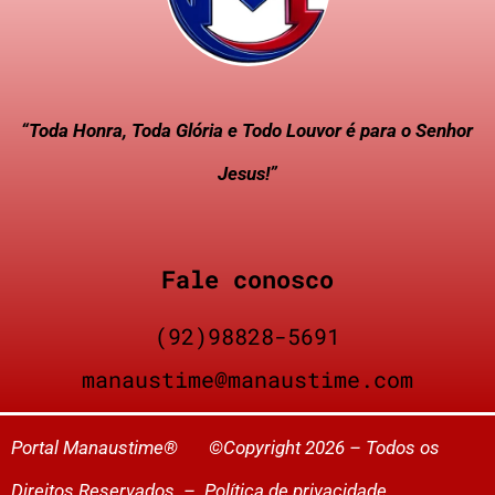
“Toda Honra, Toda Glória e Todo Louvor é para o Senhor
Jesus!”
Fale conosco
(92)98828-5691
manaustime@manaustime.com
Portal Manaustime® ©Copyright 2026 – Todos os
Direitos Reservados –
Política de privacidade