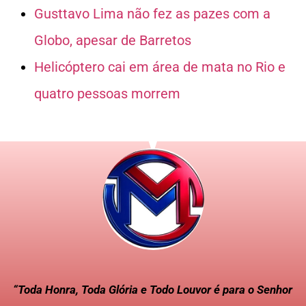
Gusttavo Lima não fez as pazes com a
Globo, apesar de Barretos
Helicóptero cai em área de mata no Rio e
quatro pessoas morrem
“Toda Honra, Toda Glória e Todo Louvor é para o Senhor