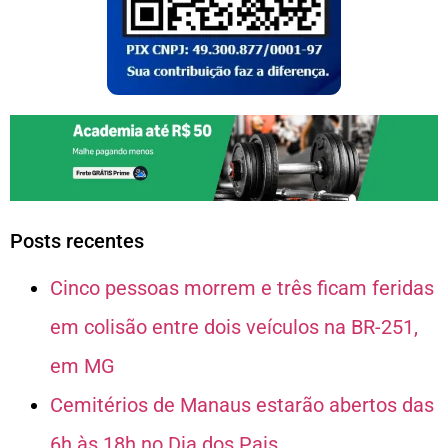
Posts recentes
Cinco pessoas morrem e três ficam feridas
em colisão entre dois veículos na BR-251,
em MG
Cemitérios de Manaus estarão abertos das
6h às 18h no Dia dos Pais