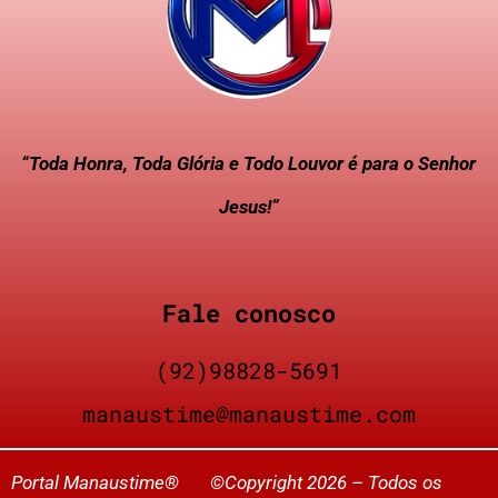
“Toda Honra, Toda Glória e Todo Louvor é para o Senhor
Jesus!”
Fale conosco
(92)98828-5691
manaustime@manaustime.com
Portal Manaustime® ©Copyright 2026 – Todos os