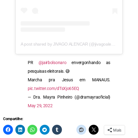
A post shared by JIVAGO ALENCAR (@jivagoalencar)
PR
@jairbolsonaro
envergonhando as
pesquisas eleitorais. 😅
Marcha pra Jesus em MANAUS.
pic.twitter.com/dTsXjo65EQ
— Dra. Mayra Pinheiro (@dramayraoficial)
May 29, 2022
Compartilhe:
Mais