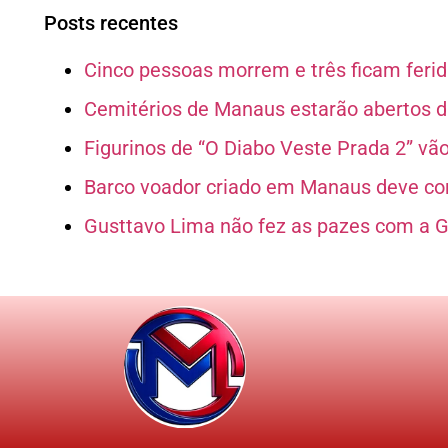
Posts recentes
Cinco pessoas morrem e três ficam ferid
Cemitérios de Manaus estarão abertos d
Figurinos de “O Diabo Veste Prada 2” vã
Barco voador criado em Manaus deve co
Gusttavo Lima não fez as pazes com a G