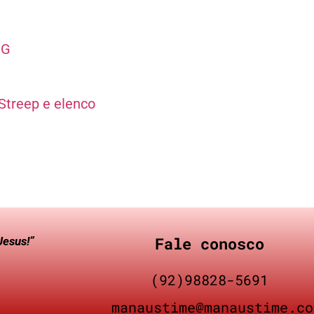
MG
Streep e elenco
Fale conosco
Jesus!”
(92)98828-5691
manaustime@manaustime.co