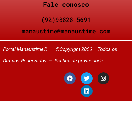
Fale conosco
(92)98828-5691
manaustime@manaustime.com
Portal Manaustime® ©Copyright 2026 – Todos os
Direitos Reservados –
Política de privacidade