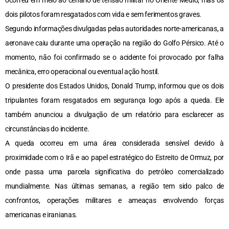
ocorreu em meio ao cenário de tensão militar no Oriente Médio, mas os
dois pilotos foram resgatados com vida e sem ferimentos graves.
Segundo informações divulgadas pelas autoridades norte-americanas, a
aeronave caiu durante uma operação na região do Golfo Pérsico. Até o
momento, não foi confirmado se o acidente foi provocado por falha
mecânica, erro operacional ou eventual ação hostil.
O presidente dos Estados Unidos, Donald Trump, informou que os dois
tripulantes foram resgatados em segurança logo após a queda. Ele
também anunciou a divulgação de um relatório para esclarecer as
circunstâncias do incidente.
A queda ocorreu em uma área considerada sensível devido à
proximidade com o Irã e ao papel estratégico do Estreito de Ormuz, por
onde passa uma parcela significativa do petróleo comercializado
mundialmente. Nas últimas semanas, a região tem sido palco de
confrontos, operações militares e ameaças envolvendo forças
americanas e iranianas.