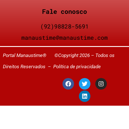
Fale conosco
(92)98828-5691
manaustime@manaustime.com
Portal Manaustime® ©Copyright 2026 – Todos os
Direitos Reservados –
Política de privacidade