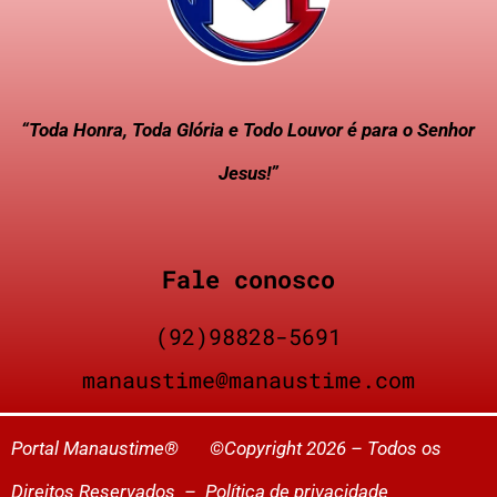
“Toda Honra, Toda Glória e Todo Louvor é para o Senhor
Jesus!”
Fale conosco
(92)98828-5691
manaustime@manaustime.com
Portal Manaustime® ©Copyright 2026 – Todos os
Direitos Reservados –
Política de privacidade