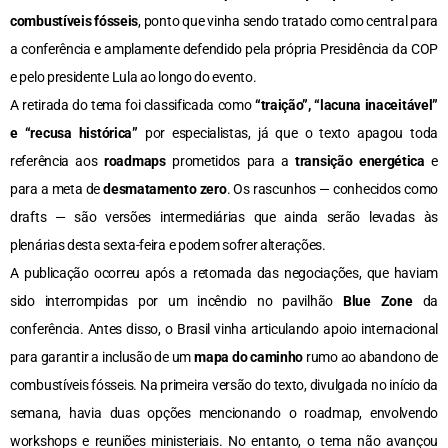
combustíveis fósseis
, ponto que vinha sendo tratado como central para
a conferência e amplamente defendido pela própria Presidência da COP
e pelo presidente Lula ao longo do evento.
A retirada do tema foi classificada como
“traição”, “lacuna inaceitável”
e “recusa histórica”
por especialistas, já que o texto apagou toda
referência aos
roadmaps
prometidos para a
transição energética
e
para a meta de
desmatamento zero
. Os rascunhos — conhecidos como
drafts — são versões intermediárias que ainda serão levadas às
plenárias desta sexta-feira e podem sofrer alterações.
A publicação ocorreu após a retomada das negociações, que haviam
sido interrompidas por um incêndio no pavilhão
Blue Zone
da
conferência. Antes disso, o Brasil vinha articulando apoio internacional
para garantir a inclusão de um
mapa do caminho
rumo ao abandono de
combustíveis fósseis. Na primeira versão do texto, divulgada no início da
semana, havia duas opções mencionando o roadmap, envolvendo
workshops e reuniões ministeriais. No entanto, o tema não avançou