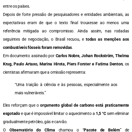
entre os países.
Depois de forte pressão de pesquisadores e entidades ambientais, as
expectativas eram de que o texto final trouxesse ao menos uma
referência mitigada ao compromisso. Ainda assim, nas rodadas
seguintes de negociação, o Brasil recuou, e
todas as menções aos
combustíveis fósseis foram removidas
.
Em documento assinado por
Carlos Nobre, Johan Rockström, Thelma
Krug, Paulo Artaxo, Marina Hirota, Piers Forster e Fatima Denton
, os
cientistas afirmaram que a omissão representa:
“Uma traição à ciência e às pessoas, especialmente aos
mais vulneráveis.”
Eles reforçam que o
orçamento global de carbono está praticamente
esgotado
e que é impossível limitar o aquecimento a
1,5 °C
sem eliminar
gradualmente petróleo, gás e carvão.
O
Observatório do Clima
chamou o “
Pacote de Belém
” de