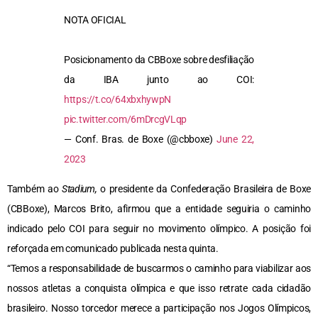
NOTA OFICIAL
Posicionamento da CBBoxe sobre desfiliação
da IBA junto ao COI:
https://t.co/64xbxhywpN
pic.twitter.com/6mDrcgVLqp
— Conf. Bras. de Boxe (@cbboxe)
June 22,
2023
Também ao
Stadium,
o presidente da Confederação Brasileira de Boxe
(CBBoxe), Marcos Brito, afirmou que a entidade seguiria o caminho
indicado pelo COI para seguir no movimento olímpico. A posição foi
reforçada em comunicado publicada nesta quinta.
“Temos a responsabilidade de buscarmos o caminho para viabilizar aos
nossos atletas a conquista olímpica e que isso retrate cada cidadão
brasileiro. Nosso torcedor merece a participação nos Jogos Olímpicos,