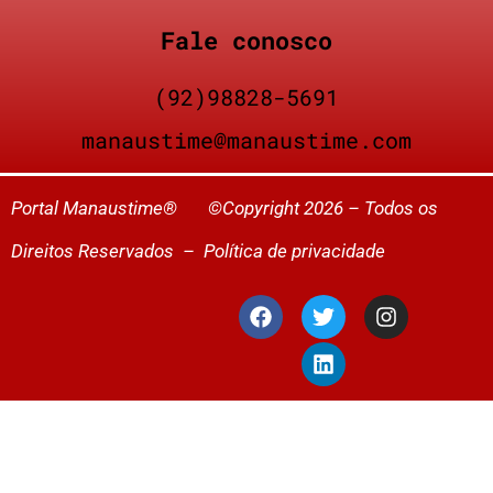
Fale conosco
(92)98828-5691
manaustime@manaustime.com
Portal Manaustime® ©Copyright 2026 – Todos os
Direitos Reservados –
Política de privacidade