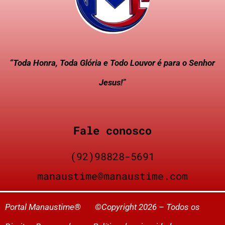
“Toda Honra, Toda Glória e Todo Louvor é para o Senhor
Jesus!”
Fale conosco
(92)98828-5691
manaustime@manaustime.com
Portal Manaustime® ©Copyright 2026 – Todos os