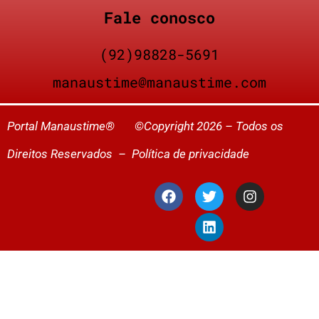
Fale conosco
(92)98828-5691
manaustime@manaustime.com
Portal Manaustime® ©Copyright 2026 – Todos os
Direitos Reservados –
Política de privacidade