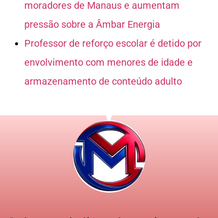
moradores de Manaus e aumentam
pressão sobre a Âmbar Energia
Professor de reforço escolar é detido por
envolvimento com menores de idade e
armazenamento de conteúdo adulto