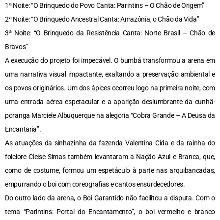
1ª Noite: “O Brinquedo do Povo Canta: Parintins – O Chão de Origem”
2ª Noite: “O Brinquedo Ancestral Canta: Amazônia, o Chão da Vida”
3ª Noite: “O Brinquedo da Resistência Canta: Norte Brasil – Chão de
Bravos”
A execução do projeto foi impecável. O bumbá transformou a arena em
uma narrativa visual impactante, exaltando a preservação ambiental e
os povos originários. Um dos ápices ocorreu logo na primeira noite, com
uma entrada aérea espetacular e a aparição deslumbrante da cunhã-
poranga Marciele Albuquerque na alegoria “Cobra Grande – A Deusa da
Encantaria”.
As atuações da sinhazinha da fazenda Valentina Cida e da rainha do
folclore Cleise Simas também levantaram a Nação Azul e Branca, que,
como de costume, formou um espetáculo à parte nas arquibancadas,
empurrando o boi com coreografias e cantos ensurdecedores.
Do outro lado da arena, o Boi Garantido não facilitou a disputa. Com o
tema “Parintins: Portal do Encantamento”, o boi vermelho e branco