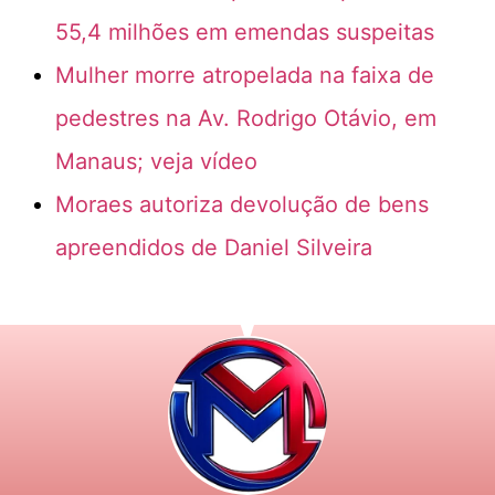
55,4 milhões em emendas suspeitas
Mulher morre atropelada na faixa de
pedestres na Av. Rodrigo Otávio, em
Manaus; veja vídeo
Moraes autoriza devolução de bens
apreendidos de Daniel Silveira