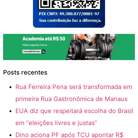
Posts recentes
Rua Ferreira Pena será transformada em
primeira Rua Gastronômica de Manaus
EUA diz que respeitará escolha do Brasil
em “eleições livres e justas”
Dino aciona PF após TCU apontar R$